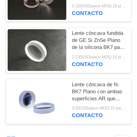
capa de plata
2-120USD/piece MOQ:10 piezas
CONTACTO
Lente cóncava fundida
de GE Si ZnSe Plano
de la silicona BK7 para
el sistema óptico
2-120USD/piece MOQ:10 piezas
CONTACTO
Lente cóncava de N-
BK7 Plano con ambas
superficies AR que
cubren 1000-1700nm
3-20USD/piece MOQ:10 piezas
CONTACTO