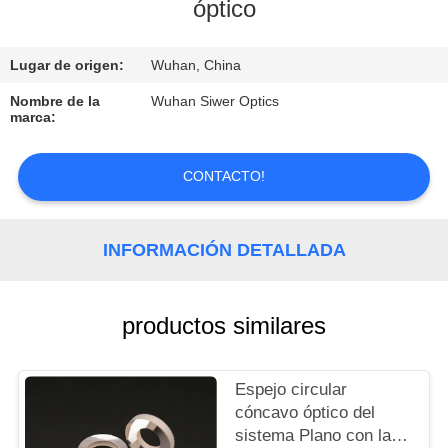
óptico
CONTROL
Lugar de origen:
Wuhan, China
DE
CALIDAD
Nombre de la
Wuhan Siwer Optics
marca:
ÉNTRENOS
CONTACTO!
EN
CONTACTO
INFORMACIÓN DETALLADA
CON
productos similares
PIDA
UNA
Espejo circular
CITA
cóncavo óptico del
sistema Plano con la