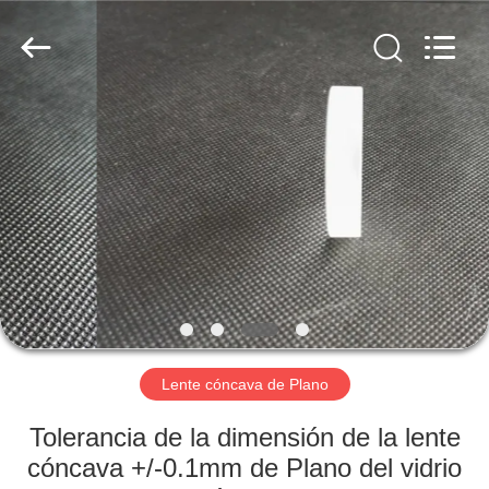
interferencia
óptico
Proveedor.
Copyright
©
2019
-
2020
HOGAR
interference-
filter.com.
All
Rights
Reserved.
PRODUCTOS
SOBRE
NOSOTROS
VIAJE
DE
Lente cóncava de Plano
LA
Tolerancia de la dimensión de la lente
FÁBRICA
cóncava +/-0.1mm de Plano del vidrio