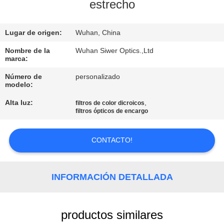
estrecho
CONTROL
Lugar de origen:
Wuhan, China
DE
CALIDAD
Nombre de la
Wuhan Siwer Optics.,Ltd
marca:
Número de
personalizado
ÉNTRENOS
modelo:
EN
Alta luz:
,
filtros de color dicroicos
filtros ópticos de encargo
CONTACTO
CON
CONTACTO!
PIDA
INFORMACIÓN DETALLADA
UNA
CITA
productos similares