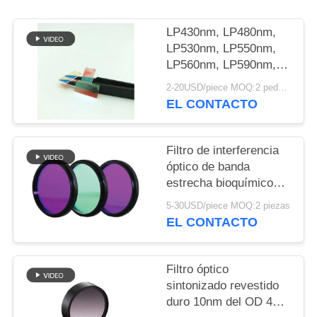
MAPA
DEL
LP430nm, LP480nm,
LP530nm, LP550nm,
SITIO
LP560nm, LP590nm,
LP640nm, LP690,
2-20USD/piece MOQ:2 pedazos
PRIVACY
LP670nm, filtro
EL CONTACTO
cosmético del
POLICY
instrumento en
existencia
Filtro de interferencia
óptico de banda
estrecha bioquímico
con el chaflán de 0.2-
5-30USD/piece MOQ:2 piezas
0.5m m
EL CONTACTO
Filtro óptico
sintonizado revestido
duro 10nm del OD 4