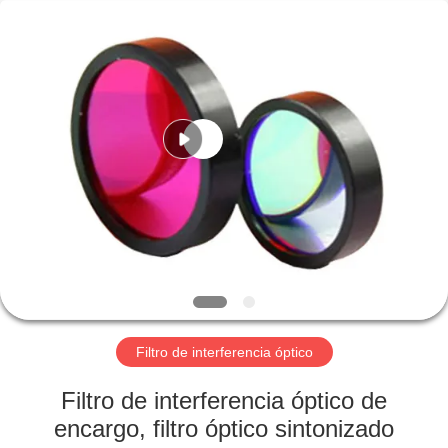
2026
Wuhan
Siwer
Optics
Co.,Ltd.
All
Rights
Reserved.
HOGAR
PRODUCTOS
SOBRE
NOSOTROS
VIAJE
DE
Filtro de interferencia óptico
LA
Filtro de interferencia óptico de
FÁBRICA
encargo, filtro óptico sintonizado