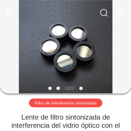
2026
Wuhan
Siwer
Optics
Co.,Ltd.
All
Rights
Reserved.
HOGAR
PRODUCTOS
SOBRE
NOSOTROS
VIAJE
DE
Filtro de interferencia sintonizado
LA
Lente de filtro sintonizada de
FÁBRICA
interferencia del vidrio óptico con el