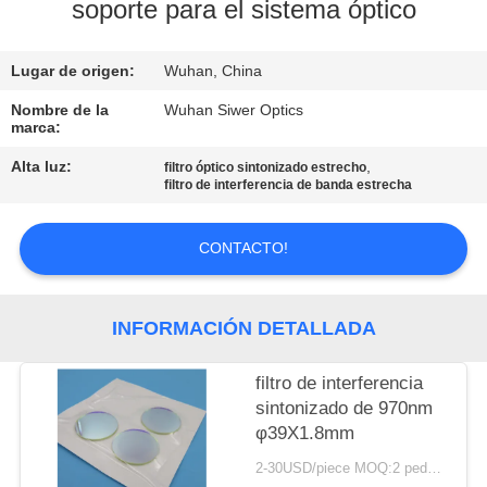
soporte para el sistema óptico
CONTROL
Lugar de origen:
Wuhan, China
DE
CALIDAD
Nombre de la
Wuhan Siwer Optics
marca:
Alta luz:
,
filtro óptico sintonizado estrecho
ÉNTRENOS
filtro de interferencia de banda estrecha
EN
CONTACTO
CONTACTO!
CON
INFORMACIÓN DETALLADA
PIDA
filtro de interferencia
UNA
sintonizado de 970nm
CITA
φ39X1.8mm
2-30USD/piece MOQ:2 pedazos