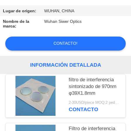
CONTROL
Lugar de origen:
WUHAN, CHINA
DE
Nombre de la
Wuhan Siwer Optics
marca:
CALIDAD
CONTACTO!
ÉNTRENOS
EN
INFORMACIÓN DETALLADA
CONTACTO
CON
filtro de interferencia
sintonizado de 970nm
φ39X1.8mm
PIDA
2-30USD/piece MOQ:2 pedazos
UNA
CONTACTO
CITA
Filtro de interferencia