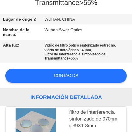
Transmittance>55%
CONTROL
Lugar de origen:
WUHAN, CHINA
DE
CALIDAD
Nombre de la
Wuhan Siwer Optics
marca:
Alta luz:
,
Vidrio de filtro óptico sintonizado estrecho
ÉNTRENOS
,
vidrio de filtro óptico 340nm
Filtro de interferencia sintonizado del
EN
Transmittance>55%
CONTACTO
CONTACTO!
CON
PIDA
INFORMACIÓN DETALLADA
UNA
filtro de interferencia
CITA
sintonizado de 970nm
φ39X1.8mm