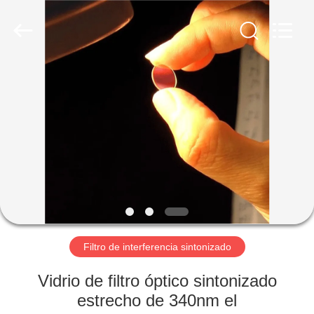
2026
Wuhan
Siwer
Optics
Co.,Ltd.
All
Rights
Reserved.
HOGAR
PRODUCTOS
SOBRE
NOSOTROS
VIAJE
DE
Filtro de interferencia sintonizado
LA
Vidrio de filtro óptico sintonizado
FÁBRICA
estrecho de 340nm el