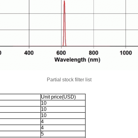
Partial stock filter list
Unit price(USD)
10
10
10
4
4
5