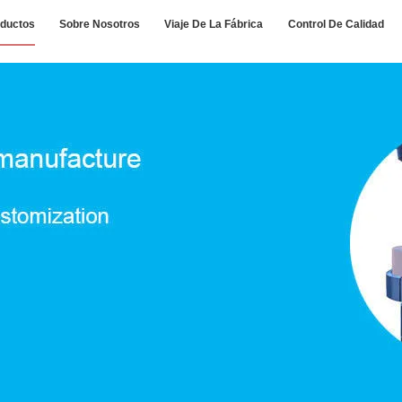
ductos
Sobre Nosotros
Viaje De La Fábrica
Control De Calidad