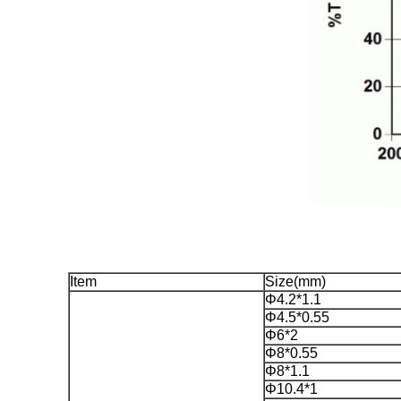
Item
Size(mm)
Φ4.2*1.1
Φ4.5*0.55
Φ6*2
Φ8*0.55
Φ8*1.1
Φ10.4*1