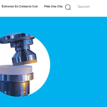
Spanish
Éntrenos En Contacto Con
Pida Una Cita