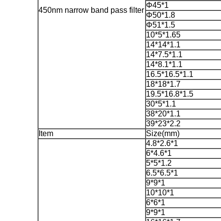
Φ45*1
450nm narrow band pass filter
Φ50*1.8
Φ51*1.5
10*5*1.65
14*14*1.1
14*7.5*1.1
14*8.1*1.1
16.5*16.5*1.1
18*18*1.7
19.5*16.8*1.5
30*5*1.1
38*20*1.1
39*23*2.2
Item
Size(mm)
4.8*2.6*1
6*4.6*1
5*5*1.2
6.5*6.5*1
9*9*1
10*10*1
6*6*1
9*9*1