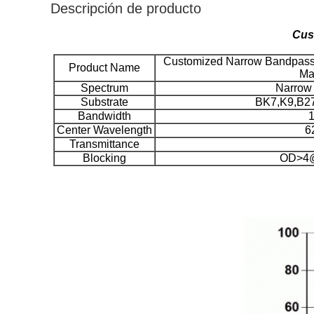
Descripción de producto
Cus
Customized Narrow Bandpass F
Product Name
Ma
Spectrum
Narrow 
Substrate
BK7,K9,B270
Bandwidth
1
Center Wavelength
6
Transmittance
Blocking
OD>4