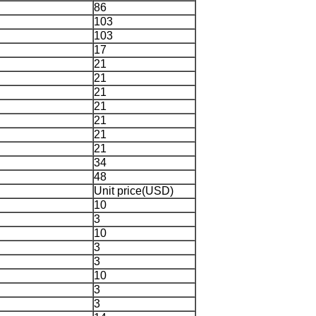
86
103
103
17
21
21
21
21
21
21
21
34
48
Unit price(USD)
10
3
10
3
3
10
3
3