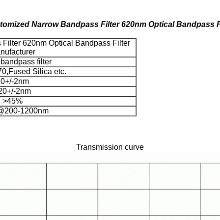
tomized Narrow Bandpass Filter 620nm Optical Bandpass Fi
ilter 620nm Optical Bandpass Filter
nufacturer
bandpass filter
,Fused Silica etc.
0+/-2nm
20+/-2nm
>45%
@200-1200nm
Transmission curve