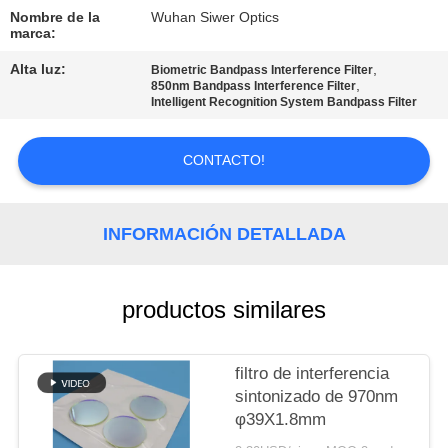
Nombre de la
Wuhan Siwer Optics
CONTROL
marca:
DE
Alta luz:
,
Biometric Bandpass Interference Filter
,
850nm Bandpass Interference Filter
CALIDAD
Intelligent Recognition System Bandpass Filter
CONTACTO!
ÉNTRENOS
EN
CONTACTO
INFORMACIÓN DETALLADA
CON
productos similares
PIDA
UNA
filtro de interferencia
CITA
sintonizado de 970nm
φ39X1.8mm