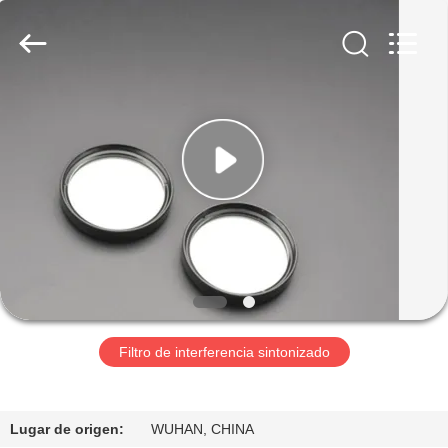
2026
Wuhan
Siwer
Optics
Co.,Ltd.
All
Rights
Reserved.
HOGAR
PRODUCTOS
SOBRE
NOSOTROS
VIAJE
DE
Filtro de interferencia sintonizado
LA
FÁBRICA
Lugar de origen:
WUHAN, CHINA