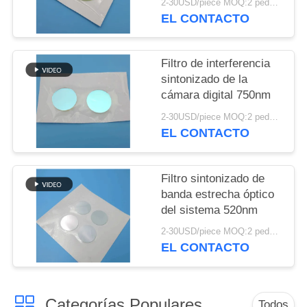
MAPA
2-30USD/piece MOQ:2 pedazos
EL CONTACTO
DEL
SITIO
Filtro de interferencia
sintonizado de la
PRIVACY
cámara digital 750nm
POLICY
2-30USD/piece MOQ:2 pedazos
EL CONTACTO
Filtro sintonizado de
banda estrecha óptico
del sistema 520nm
2-30USD/piece MOQ:2 pedazos
EL CONTACTO
Categorías Populares
Todos