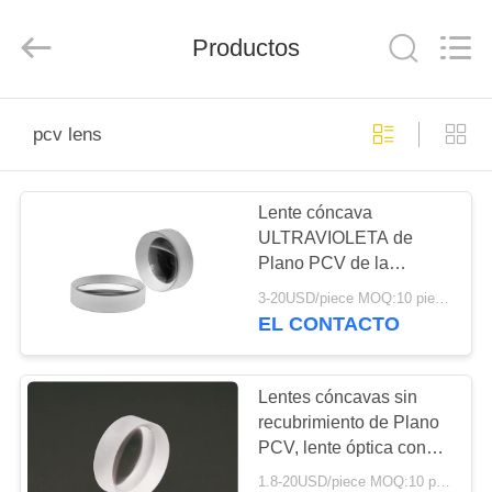
2026
Wuhan
Siwer
Optics
Productos
Co.,Ltd.
All
Rights
Reserved.
HOGAR
pcv lens
PRODUCTOS
Lente cóncava
ULTRAVIOLETA de
SOBRE
Plano PCV de la
NOSOTROS
silicona fundida con la
3-20USD/piece MOQ:10 piezas
capa modificada para
EL CONTACTO
requisitos particulares
VIAJE
DE
Lentes cóncavas sin
recubrimiento de Plano
LA
PCV, lente óptica con
FÁBRICA
longitudes focales
1.8-20USD/piece MOQ:10 piezas