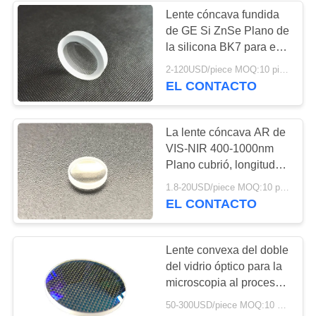
Lente cóncava fundida
de GE Si ZnSe Plano de
la silicona BK7 para el
sistema óptico
2-120USD/piece MOQ:10 piezas
EL CONTACTO
La lente cóncava AR de
VIS-NIR 400-1000nm
Plano cubrió, longitud
de onda del diseño
1.8-20USD/piece MOQ:10 piezas
546nm
EL CONTACTO
Lente convexa del doble
del vidrio óptico para la
microscopia al proceso
del laser
50-300USD/piece MOQ:10 piezas