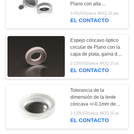
MAPA
Plano con alta
homogeneidad y la
DEL
3-20USD/piece MOQ:10 piezas
burbuja baja
EL CONTACTO
SITIO
PRIVACY
Espejo cóncavo óptico
circular de Plano con la
POLICY
capa de plata, gama del
diámetro de 4-300m m
2-120USD/piece MOQ:10 piezas
EL CONTACTO
Tolerancia de la
dimensión de la lente
cóncava +/-0.1mm de
Plano del vidrio óptico
2-120USD/piece MOQ:10 piezas
EL CONTACTO