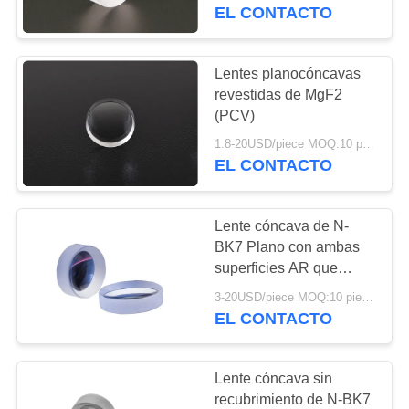
negativas
EL CONTACTO
CONTROL
DE
Lentes planocóncavas
CALIDAD
revestidas de MgF2
(PCV)
1.8-20USD/piece MOQ:10 piezas
ÉNTRENOS
EL CONTACTO
EN
CONTACTO
Lente cóncava de N-
CON
BK7 Plano con ambas
superficies AR que
cubren 1000-1700nm
PIDA
3-20USD/piece MOQ:10 piezas
EL CONTACTO
UNA
CITA
Lente cóncava sin
recubrimiento de N-BK7